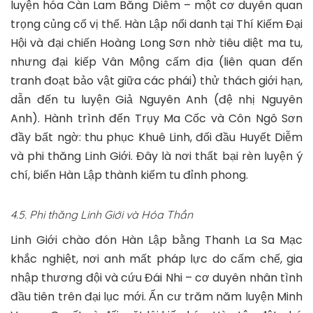
luyện hóa Càn Lam Băng Diễm – một cơ duyên quan
trọng củng cố vị thế. Hàn Lập nổi danh tại Thí Kiếm Đại
Hội và đại chiến Hoàng Long Sơn nhờ tiêu diệt ma tu,
nhưng đại kiếp Vân Mộng cấm địa (liên quan đến
tranh đoạt bảo vật giữa các phái) thử thách giới hạn,
dẫn đến tu luyện Giả Nguyên Anh (đệ nhị Nguyên
Anh). Hành trình đến Trụy Ma Cốc và Côn Ngô Sơn
đầy bất ngờ: thu phục Khuê Linh, đối đầu Huyết Diễm
và phi thăng Linh Giới. Đây là nơi thất bại rèn luyện ý
chí, biến Hàn Lập thành kiếm tu đỉnh phong.
4.5. Phi thăng Linh Giới và Hóa Thần
Linh Giới chào đón Hàn Lập bằng Thanh La Sa Mạc
khắc nghiệt, nơi anh mất pháp lực do cấm chế, gia
nhập thương đội và cứu Đái Nhi – cơ duyên nhân tình
đầu tiên trên đại lục mới. Ẩn cư trăm năm luyện Minh