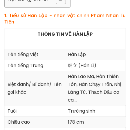
1. Tiểu sử Hàn Lập – nhân vật chính Phàm Nhân Tu
Tiên
THÔNG TIN VỀ HÀN LẬP
Tên tiếng Việt
Hàn Lập
Tên tiếng Trung
韩立 (Hán Lì)
Hàn Lão Ma, Hàn Thiên
Biệt danh/ Bí danh/ Tên
Tôn, Hàn Chạy Trốn, Nhị
gọi khác
Lăng Tử, Thạch Đầu ca
ca,…
Tuổi
Trường sinh
Chiều cao
178 cm