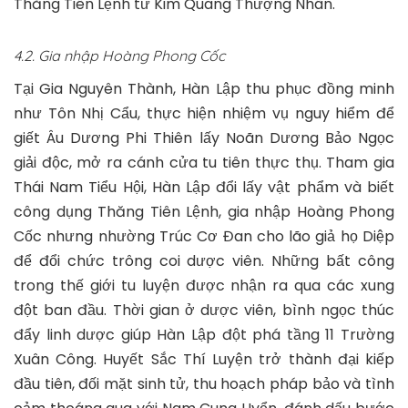
Thăng Tiên Lệnh từ Kim Quang Thượng Nhân.
4.2. Gia nhập Hoàng Phong Cốc
Tại Gia Nguyên Thành, Hàn Lập thu phục đồng minh
như Tôn Nhị Cẩu, thực hiện nhiệm vụ nguy hiểm để
giết Âu Dương Phi Thiên lấy Noãn Dương Bảo Ngọc
giải độc, mở ra cánh cửa tu tiên thực thụ. Tham gia
Thái Nam Tiểu Hội, Hàn Lập đổi lấy vật phẩm và biết
công dụng Thăng Tiên Lệnh, gia nhập Hoàng Phong
Cốc nhưng nhường Trúc Cơ Đan cho lão giả họ Diệp
để đổi chức trông coi dược viên. Những bất công
trong thế giới tu luyện được nhận ra qua các xung
đột ban đầu. Thời gian ở dược viên, bình ngọc thúc
đẩy linh dược giúp Hàn Lập đột phá tầng 11 Trường
Xuân Công. Huyết Sắc Thí Luyện trở thành đại kiếp
đầu tiên, đối mặt sinh tử, thu hoạch pháp bảo và tình