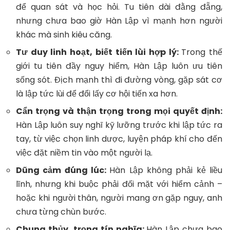
để quan sát và học hỏi. Tu tiên dài đằng đẵng,
nhưng chưa bao giờ Hàn Lập vì mạnh hơn người
khác mà sinh kiêu căng.
Tư duy linh hoạt, biết tiến lùi hợp lý:
Trong thế
giới tu tiên đầy nguy hiểm, Hàn Lập luôn ưu tiên
sống sót. Địch mạnh thì đi đường vòng, gặp sát cơ
là lập tức lùi để đổi lấy cơ hội tiến xa hơn.
Cẩn trọng và thận trọng trong mọi quyết định:
Hàn Lập luôn suy nghĩ kỹ lưỡng trước khi lập tức ra
tay, từ việc chọn linh dược, luyện pháp khí cho đến
việc đặt niềm tin vào một người lạ.
Dũng cảm đúng lúc:
Hàn Lập không phải kẻ liều
lĩnh, nhưng khi buộc phải đối mặt với hiểm cảnh –
hoặc khi người thân, người mang ơn gặp nguy, anh
chưa từng chùn bước.
Chung thủy, trọng tín nghĩa:
Hàn Lập chưa bao