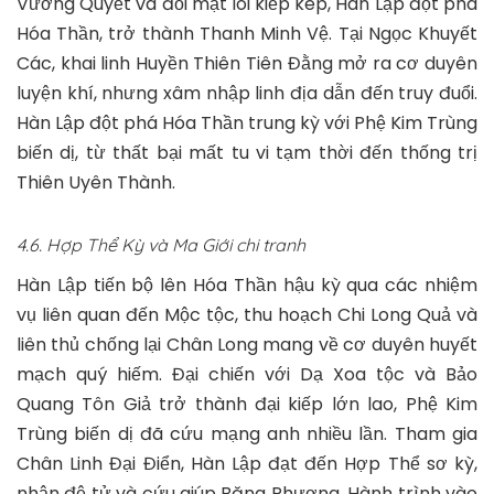
Vương Quyết và đối mặt lôi kiếp kép, Hàn Lập đột phá
Hóa Thần, trở thành Thanh Minh Vệ. Tại Ngọc Khuyết
Các, khai linh Huyền Thiên Tiên Đằng mở ra cơ duyên
luyện khí, nhưng xâm nhập linh địa dẫn đến truy đuổi.
Hàn Lập đột phá Hóa Thần trung kỳ với Phệ Kim Trùng
biến dị, từ thất bại mất tu vi tạm thời đến thống trị
Thiên Uyên Thành.
4.6. Hợp Thể Kỳ và Ma Giới chi tranh
Hàn Lập tiến bộ lên Hóa Thần hậu kỳ qua các nhiệm
vụ liên quan đến Mộc tộc, thu hoạch Chi Long Quả và
liên thủ chống lại Chân Long mang về cơ duyên huyết
mạch quý hiếm. Đại chiến với Dạ Xoa tộc và Bảo
Quang Tôn Giả trở thành đại kiếp lớn lao, Phệ Kim
Trùng biến dị đã cứu mạng anh nhiều lần. Tham gia
Chân Linh Đại Điển, Hàn Lập đạt đến Hợp Thể sơ kỳ,
nhận đệ tử và cứu giúp Băng Phượng. Hành trình vào