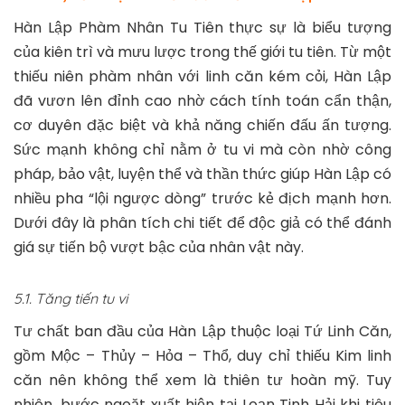
Hàn Lập Phàm Nhân Tu Tiên thực sự là biểu tượng
của kiên trì và mưu lược trong thế giới tu tiên. Từ một
thiếu niên phàm nhân với linh căn kém cỏi, Hàn Lập
đã vươn lên đỉnh cao nhờ cách tính toán cẩn thận,
cơ duyên đặc biệt và khả năng chiến đấu ấn tượng.
Sức mạnh không chỉ nằm ở tu vi mà còn nhờ công
pháp, bảo vật, luyện thể và thần thức giúp Hàn Lập có
nhiều pha “lội ngược dòng” trước kẻ địch mạnh hơn.
Dưới đây là phân tích chi tiết để độc giả có thể đánh
giá sự tiến bộ vượt bậc của nhân vật này.
5.1. Tăng tiến tu vi
Tư chất ban đầu của Hàn Lập thuộc loại Tứ Linh Căn,
gồm Mộc – Thủy – Hỏa – Thổ, duy chỉ thiếu Kim linh
căn nên không thể xem là thiên tư hoàn mỹ. Tuy
nhiên, bước ngoặt xuất hiện tại Loạn Tinh Hải khi tiêu