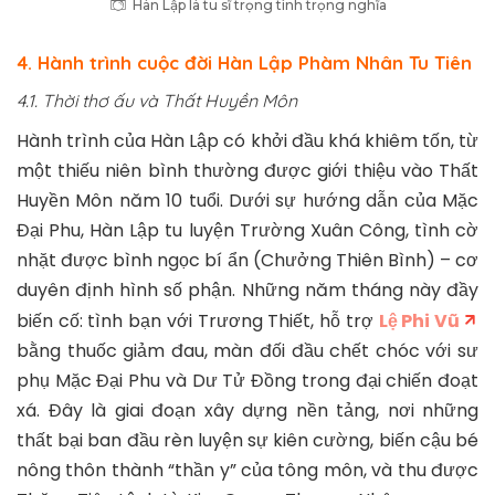
Hàn Lập là tu sĩ trọng tình trọng nghĩa
4. Hành trình cuộc đời Hàn Lập Phàm Nhân Tu Tiên
4.1. Thời thơ ấu và Thất Huyền Môn
Hành trình của Hàn Lập có khởi đầu khá khiêm tốn, từ
một thiếu niên bình thường được giới thiệu vào Thất
Huyền Môn năm 10 tuổi. Dưới sự hướng dẫn của Mặc
Đại Phu, Hàn Lập tu luyện Trường Xuân Công, tình cờ
nhặt được bình ngọc bí ẩn (Chưởng Thiên Bình) – cơ
duyên định hình số phận. Những năm tháng này đầy
biến cố: tình bạn với Trương Thiết, hỗ trợ
Lệ Phi Vũ
bằng thuốc giảm đau, màn đối đầu chết chóc với sư
phụ Mặc Đại Phu và Dư Tử Đồng trong đại chiến đoạt
xá. Đây là giai đoạn xây dựng nền tảng, nơi những
thất bại ban đầu rèn luyện sự kiên cường, biến cậu bé
nông thôn thành “thần y” của tông môn, và thu được