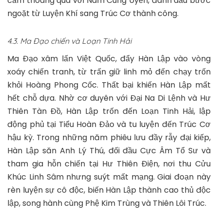
cảm thoáng qua với Nam Cung Uyển, đánh dấu bước
ngoặt từ Luyện Khí sang Trúc Cơ thành công.
4.3. Ma Đạo chiến và Loạn Tinh Hải
Ma Đạo xâm lấn Việt Quốc, đẩy Hàn Lập vào vòng
xoáy chiến tranh, từ trấn giữ linh mỏ đến chạy trốn
khỏi Hoàng Phong Cốc. Thất bại khiến Hàn Lập mất
hết chỗ dựa. Nhờ cơ duyên với Đại Na Di Lệnh và Hư
Thiên Tàn Đồ, Hàn Lập trốn đến Loạn Tinh Hải, lập
động phủ tại Tiểu Hoàn Đảo và tu luyện đến Trúc Cơ
hậu kỳ. Trong những năm phiêu lưu đầy rẫy đại kiếp,
Hàn Lập săn Anh Lý Thú, đối đầu Cực Âm Tổ Sư và
tham gia hỗn chiến tại Hư Thiên Điện, nơi thu Cửu
Khúc Linh Sâm nhưng suýt mất mạng. Giai đoạn này
rèn luyện sự cô độc, biến Hàn Lập thành cao thủ độc
lập, song hành cùng Phệ Kim Trùng và Thiên Lôi Trúc.