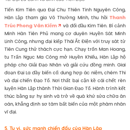
Tiến Kim Tiên qua Đại Chu Thiên Tinh Nguyên Công,
Hàn Lập tham gia Vô Thường Minh, thu hồi
Thanh
Trúc Phong Vân Kiếm
và đối đầu Kim Tiên. Bí cảnh
Minh Hàn Tiên Phủ mang cơ duyên Huyền Sát Minh
Linh Công, nhưng đại kiếp Thái Ất Điện với truy sát từ
Tiên Cung thử thách cực hạn. Chạy trốn Man Hoang,
tu Trấn Ngục Ma Công mở Huyền Khiếu, Hàn Lập hộ
pháp cho Giải Đạo Nhân và giải cứu đồng minh. Giai
đoạn Đại La đầy biến cố: dung hợp ác niệm, chém Thi
và đại chiến Đạo Tổ. Nơi thất bại cận kề cái chết rèn
luyện Hàn Lập thành Thời Gian Đạo Tổ. Hành trình kết
thúc bằng sự hy sinh và trở về quá khứ sửa chữa ân
oán, khẳng định sơ tâm bất biến của một phàm nhân
vĩ đại.
5. Tu vi, sức mạnh chiến đấu của Hàn Lập