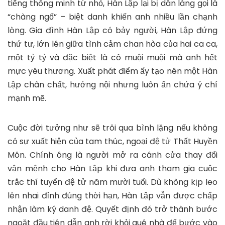
tiếng thông minh từ nhỏ, Hàn Lập lại bị dân làng gọi là
“chàng ngố” – biệt danh khiến anh nhiều lần chạnh
lòng. Gia đình Hàn Lập có bảy người, Hàn Lập đứng
thứ tư, lớn lên giữa tình cảm chan hòa của hai ca ca,
một tỷ tỷ và đặc biệt là cô muội muội mà anh hết
mực yêu thương. Xuất phát điểm ấy tạo nên một Hàn
Lập chân chất, hướng nội nhưng luôn ẩn chứa ý chí
mạnh mẽ.
Cuộc đời tưởng như sẽ trôi qua bình lặng nếu không
có sự xuất hiện của tam thúc, ngoại đệ tử Thất Huyền
Môn. Chính ông là người mở ra cánh cửa thay đổi
vận mệnh cho Hàn Lập khi đưa anh tham gia cuộc
trắc thí tuyển đệ tử năm mười tuổi. Dù không kịp leo
lên nhai đỉnh đúng thời hạn, Hàn Lập vẫn được chấp
nhận làm ký danh đệ. Quyết định đó trở thành bước
ngoặt đầu tiên dẫn anh rời khỏi quê nhà để bước vào