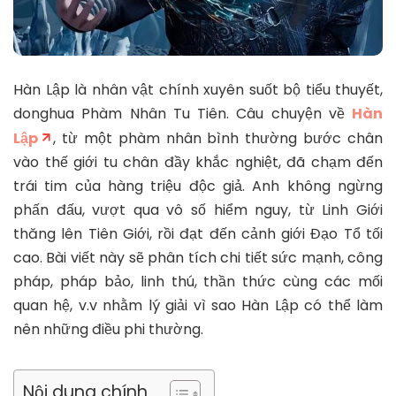
Hàn Lập là nhân vật chính xuyên suốt bộ tiểu thuyết,
donghua Phàm Nhân Tu Tiên. Câu chuyện về
Hàn
Lập
, từ một phàm nhân bình thường bước chân
vào thế giới tu chân đầy khắc nghiệt, đã chạm đến
trái tim của hàng triệu độc giả.
Anh không ngừng
phấn đấu, vượt qua vô số hiểm nguy, từ Linh Giới
thăng lên Tiên Giới, rồi đạt đến cảnh giới Đạo Tổ tối
cao.
Bài viết này sẽ phân tích chi tiết sức mạnh, công
pháp, pháp bảo, linh thú, thần thức cùng các mối
quan hệ, v.v nhằm lý giải vì sao Hàn Lập có thể làm
nên những điều phi thường.
Nội dung chính