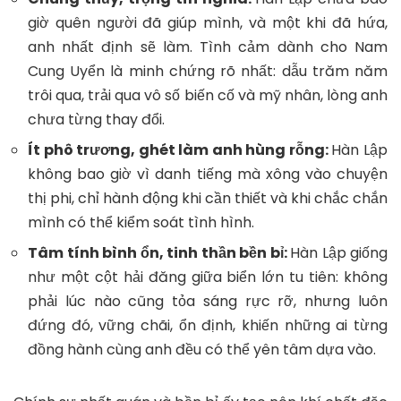
giờ quên người đã giúp mình, và một khi đã hứa,
anh nhất định sẽ làm. Tình cảm dành cho Nam
Cung Uyển là minh chứng rõ nhất: dẫu trăm năm
trôi qua, trải qua vô số biến cố và mỹ nhân, lòng anh
chưa từng thay đổi.
Ít phô trương, ghét làm anh hùng rỗng:
Hàn Lập
không bao giờ vì danh tiếng mà xông vào chuyện
thị phi, chỉ hành động khi cần thiết và khi chắc chắn
mình có thể kiểm soát tình hình.
Tâm tính bình ổn, tinh thần bền bỉ:
Hàn Lập giống
như một cột hải đăng giữa biển lớn tu tiên: không
phải lúc nào cũng tỏa sáng rực rỡ, nhưng luôn
đứng đó, vững chãi, ổn định, khiến những ai từng
đồng hành cùng anh đều có thể yên tâm dựa vào.