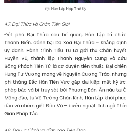
Hàn Lập Hợp Thể Kỳ
4.7. Đại Thừa và Chân Tiên Giới
Đột phá Đại Thừa sau bế quan, Hàn Lập tổ chức
Thánh Điển, đánh bại Dạ Xoa Đại Thừa – khẳng định
uy danh. Hành trình Tiểu Tu La giới thu Chân huyết
Huyền Vũ, thành lập Thanh Nguyên Cung và cứu
Băng Phách Tiên Tử là cơ duyên tiên thuật. Đại chiến
Hung Tư Vương mang về Nguyên Cương Tráo, nhưng
phi thăng Bắc Hàn Tiên Vực gặp đại kiếp: mất ký ức,
pháp bảo và bị truy sát bởi Phương Bàn. Ẩn náu tại Ô
Mông đảo, tu Vô Tướng Chân Kinh, Hàn Lập khôi phục
dần và chém giết Đào Vũ – bước ngoặt lĩnh ngộ Thời
Gian Pháp Tắc.
4.8. Đại La Cảnh và đỉnh cao Tiên Đạo