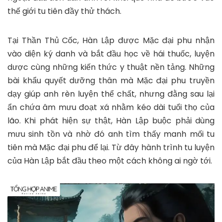
thế giới tu tiên đầy thử thách.
Tại Thần Thủ Cốc, Hàn Lập được Mặc đại phu nhận
vào diện ký danh và bắt đầu học về hái thuốc, luyện
dược cùng những kiến thức y thuật nền tảng. Những
bài khẩu quyết dưỡng thân mà Mặc đại phu truyền
dạy giúp anh rèn luyện thể chất, nhưng đằng sau lại
ẩn chứa âm mưu đoạt xá nhằm kéo dài tuổi thọ của
lão. Khi phát hiện sự thật, Hàn Lập buộc phải dùng
mưu sinh tồn và nhờ đó anh tìm thấy manh mối tu
tiên mà Mặc đại phu để lại. Từ đây hành trình tu luyện
của Hàn Lập bắt đầu theo một cách không ai ngờ tới.