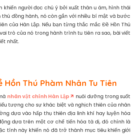
n khiến người đọc chú ý bởi xuất thân u ám, hình thái
h thú đồng hành, nó còn gắn với nhiều bí mật và bước
tiên của Hàn Lập. Nếu bạn từng thắc mắc Đề Hồn Thú
 vai trò của nó trong hành trình tu tiên ra sao, bài viết
iết nhất.
Đề Hồn Thú Phàm Nhân Tu Tiên
 mà
nhân vật chính Hàn Lập
nuôi dưỡng trong suốt
biểu tượng cho sự khác biệt và nghịch thiên của nhân
ờng dựa vào hấp thụ thiên địa linh khí hay luyện hóa
ộng dựa trên một cơ chế tiến hóa tà dị, đó chính là
ặc tính này khiến nó đã trở thành mục tiêu khiến giới