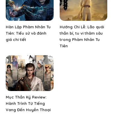
Hàn Lập Phàm Nhân Tu
Hướng Chi Lễ: Lão quái
Tiên: Tiểu sử và đánh
thần bí, tu vi thâm sâu
giá chi tiết
trong Phàm Nhân Tu
Tiên
Mục Thần Ký Review:
Hành Trình Từ Tiếng
Vang Đến Huyền Thoại