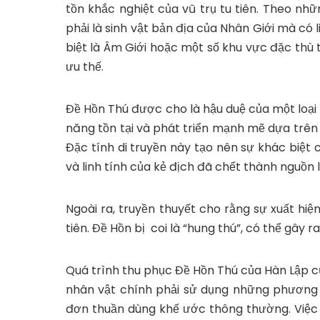
tồn khắc nghiệt của vũ trụ tu tiên. Theo nh
phải là sinh vật bản địa của Nhân Giới mà có 
biệt là Âm Giới hoặc một số khu vực đặc thù 
ưu thế.
Đề Hồn Thú được cho là hậu duệ của một loại
năng tồn tại và phát triển mạnh mẽ dựa trên 
Đặc tính di truyền này tạo nên sự khác biệt 
và linh tính của kẻ địch đã chết thành nguồn 
Ngoài ra, truyền thuyết cho rằng sự xuất hiệ
tiên. Đề Hồn bị coi là “hung thú”, có thể gây
Quá trình thu phục Đề Hồn Thú của Hàn Lập cũn
nhân vật chính phải sử dụng những phương 
đơn thuần dùng khế ước thông thường. Việc