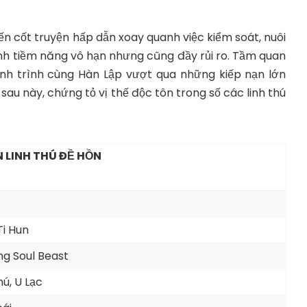
ến cốt truyện hấp dẫn xoay quanh việc kiểm soát, nuôi
nh tiềm năng vô hạn nhưng cũng đầy rủi ro. Tầm quan
nh trình cùng Hàn Lập vượt qua những kiếp nạn lớn
i sau này, chứng tỏ vị thế độc tôn trong số các linh thú
 LINH THÚ ĐỀ HỒN
i Hun
g Soul Beast
ú, U Lạc