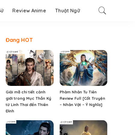
Sử
Review Anime
Thuật Ngữ
Đang HOT
Giải mã chi tiết cảnh
Phàm Nhân Tu Tiên
giới trong Mục Thần Ký
Review Full [Cốt Truyện
từ Linh Thai đến Thiên
– Nhân Vật – Ý Nghĩa]
Đình