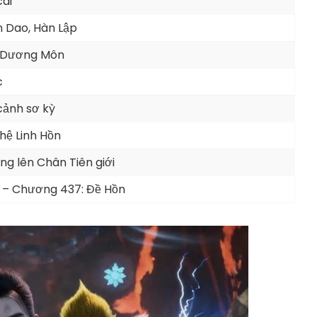
cái
 Dao, Hàn Lập
 Dương Môn
c
cảnh sơ kỳ
hệ Linh Hồn
ng lên Chân Tiên giới
 – Chương 437: Đề Hồn