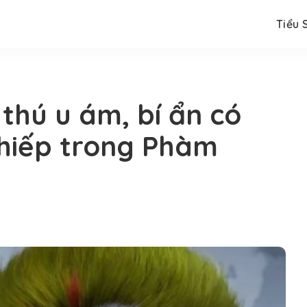
Tiểu 
thú u ám, bí ẩn có
hiếp trong Phàm
c