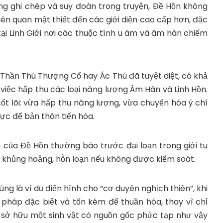
ững ghi chép và suy đoán trong truyện, Đề Hồn không
liên quan mật thiết đến các giới diện cao cấp hơn, đặc
tại Linh Giới nơi các thuộc tính u ám và âm hàn chiếm
 Thần Thú Thượng Cổ hay Ác Thú đã tuyệt diệt, có khả
việc hấp thụ các loại năng lượng Âm Hàn và Linh Hồn.
cốt lõi: vừa hấp thu năng lượng, vừa chuyển hóa ý chí
lực để bản thân tiến hóa.
n của Đề Hồn thường báo trước đại loạn trong giới tu
 ra khủng hoảng, hỗn loạn nếu không được kiểm soát.
g là ví dụ điển hình cho “cơ duyên nghịch thiên”, khi
pháp đặc biệt và tốn kém để thuần hóa, thay vì chỉ
 sở hữu một sinh vật có nguồn gốc phức tạp như vậy