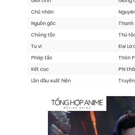
Giới tính
Giống 
Chủ nhân
Nguyên
Nguồn gốc
Thanh
Chủng tộc
Thú tộ
Tu vi
Đại La 
Pháp tắc
Thôn P
Kết cục
Phi thă
Lần đầu xuất hiện
Truyện