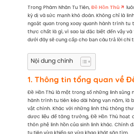
Trong Phàm Nhân Tu Tiên,
Đề Hồn Thú
luô
kỳ dị và sức mạnh khó đoán. Không chỉ là lin
ngoặt quan trọng xoay quanh hành trình tu 
thực chất là gì, vì sao lại đặc biệt đến vậy và
dưới đây sẽ cung cấp cho bạn câu trả lời chi t
Nội dung chính
1. Thông tin tổng quan về 
Đề Hồn Thú là một trong số những linh sủng
hành trình tu tiên kéo dài hàng vạn năm, là 
vật chính. Khác với những linh thú thông thư
dược liệu để tăng trưởng, Đề Hồn Thú hoạt đ
thôn phệ linh hồn của sinh linh khác. Chính đ
tu tiên vừa khiếp sợ vừa khao khát săn tìm.