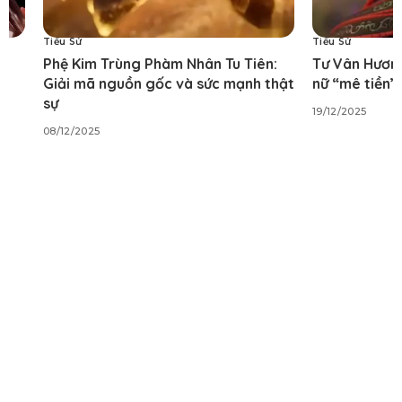
Tiểu Sử
ng Phàm Nhân Tu Tiên:
Tư Vân Hương Mục Thần Ký: Th
ồn gốc và sức mạnh thật
nữ “mê tiền” đầy mưu lược
19/12/2025