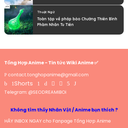
Thuật Ngữ
Toàn tập về pháp bảo Chưởng Thiên Bình
Phàm Nhân Tu Tiên
Tổng Hợp Anime - Tin tức Wiki Anime ✅
contact.tonghopanime@gmail.com
Shorts
Telegram: @SEODREAMIBOi
Không tìm thấy Nhân Vật / Anime bạn thích ?
HÃY INBOX NGAY cho Fanpage Tổng Hợp Anime