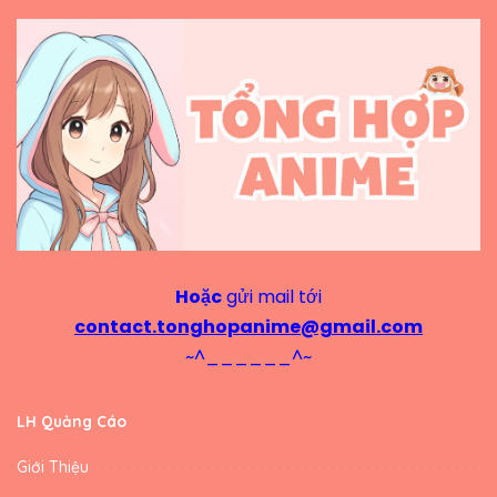
Hoặc
gửi mail tới
contact.tonghopanime@gmail.com
~^______^~
LH Quảng Cáo
Giới Thiệu